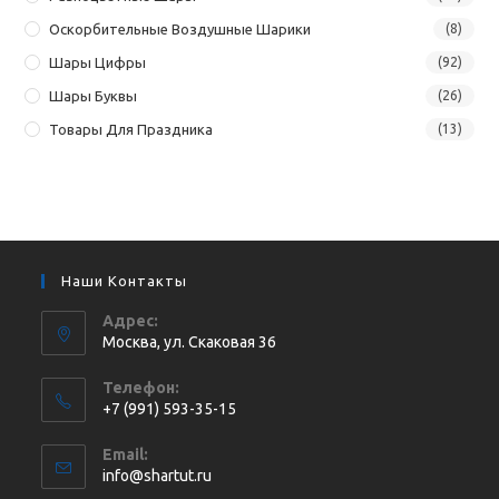
Оскорбительные Воздушные Шарики
(8)
Шары Цифры
(92)
Шары Буквы
(26)
Товары Для Праздника
(13)
Наши Контакты
Адрес:
Москва, ул. Cкаковая 36
Телефон:
+7 (991) 593-35-15
Откроется
Email:
в
Откроется
info@shartut.ru
вашем
в