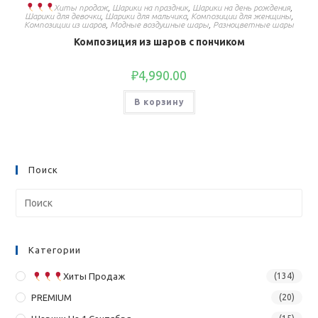
Хиты продаж
,
Шарики на праздник
,
Шарики на день рождения
,
Шарики для девочки
,
Шарики для мальчика
,
Композиции для женщины
,
Композиции из шаров
,
Модные воздушные шары
,
Разноцветные шары
Композиция из шаров с пончиком
₽
4,990.00
В корзину
Поиск
Категории
Хиты Продаж
(134)
PREMIUM
(20)