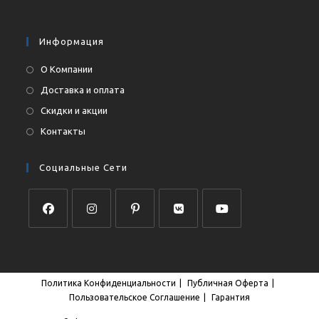
приложении
вашем
приложении
Информация
О Компании
Доставка и оплата
Скидки и акции
Контакты
Социальные Сети
Откроется
Откроется
Откроется
Откроется
Откроется
в
в
в
в
в
новой
новой
новой
новой
новой
Политика Конфиденциальности
Публичная Оферта
вкладке
вкладке
вкладке
вкладке
вкладке
Пользовательское Соглашение
Гарантия