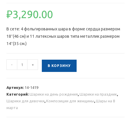
₽
3,290.00
В сете: 4 фольгированных шара в форме сердца размером
18″(46 см) и 11 латексных шаров типа металлик размером
14″(35 см.)
Количество
-
+
В КОРЗИНУ
товара
Композиция
из
Артикул:
14-1419
латексных
Категорий:
Шарики на день рождения
,
Шарики на праздник
,
шаров
Шарики для девочки
,
Композиции для женщины
,
Шары на 8
с
марта
фольгированными
сердцами