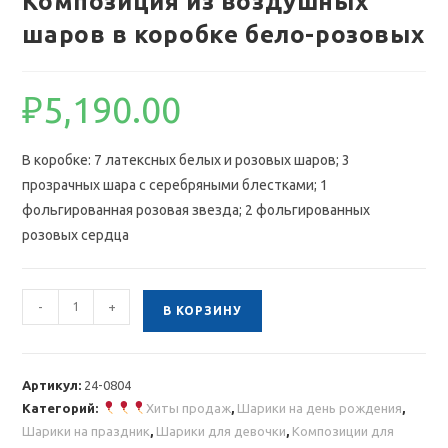
Композиция из воздушных
шаров в коробке бело-розовых
₽
5,190.00
В коробке: 7 латексных белых и розовых шаров; 3
прозрачных шара с серебряными блестками; 1
фольгированная розовая звезда; 2 фольгированных
розовых сердца
Количество
-
+
В КОРЗИНУ
товара
Композиция
из
Артикул:
24-0804
воздушных
Категорий:
Хиты продаж
,
Шарики на день рождения
,
шаров
Шарики на праздник
,
Шарики для девочки
,
Композиции для