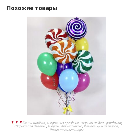
Похожие товары
Хиты продаж
,
Шарики на праздник
,
Шарики на день рождения
,
Шарики для девочки
,
Шарики для мальчика
,
Композиции из шаров
,
Разноцветные шары