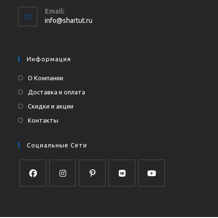
Откроется
Email:
в
Откроется
info@shartut.ru
вашем
в
приложении
вашем
приложении
Информация
О Компании
Доставка и оплата
Скидки и акции
Контакты
Социальные Сети
Откроется
Откроется
Откроется
Откроется
Откроется
в
в
в
в
в
новой
новой
новой
новой
новой