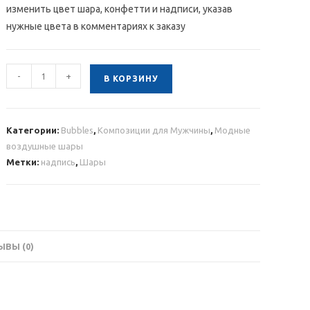
изменить цвет шара, конфетти и надписи, указав
нужные цвета в комментариях к заказу
Количество
-
+
В КОРЗИНУ
товара
Дизайнерский
кристальный
Категории:
Bubbles
,
Композиции для Мужчины
,
Модные
шар
воздушные шары
с
Метки:
надпись
,
Шары
конфетти
и
индивидуальной
надписью
ВЫ (0)