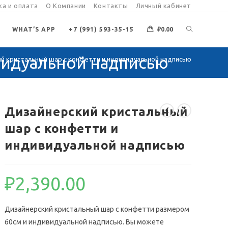
а и оплата
О Компании
Контакты
Личный кабинет
ПЕРЕКЛЮЧИ
WHAT’S APP
+7 (991) 593-35-15
₽
0.00
видуальной надписью
й кристальный шар с конфетти и индивидуальной надписью
ПОИСК
ПО
Дизайнерский кристальный
шар с конфетти и
ВЕБ-
индивидуальной надписью
САЙТУ
₽
2,390.00
Дизайнерский кристальный шар с конфетти размером
60см и индивидуальной надписью. Вы можете