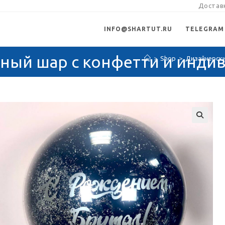
Доставк
INFO@SHARTUT.RU
TELEGRAM
ный шар с конфетти и инди
>
Shop
>
Дизайнерски