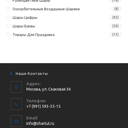
Разноцветные Шары
(78)
Оскорбительные Воздушные Шарики
(8)
Шары Цифры
(92)
Шары Буквы
(26)
Товары Для Праздника
(13)
Наши Контакты
Адрес:
Москва, ул. Cкаковая 36
Телефон:
+7 (991) 593-35-15
Откроется
Email:
в
Откроется
info@shartut.ru
вашем