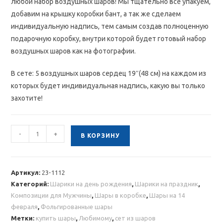
любой набор воздушных шаров! Мы тщательно всё упакуем,
добавим на крышку коробки бант, а так же сделаем
индивидуальную надпись, тем самым создав полноценную
подарочную коробку, внутри которой будет готовый набор
воздушных шаров как на фотографии.
В сете: 5 воздушных шаров сердец 19″(48 см) на каждом из
которых будет индивидуальная надпись, какую вы только
захотите!
Количество
-
+
В КОРЗИНУ
товара
Готовый
сет
Артикул:
23-1112
из
Категорий:
Шарики на день рождения
,
Шарики на праздник
,
шаров
Композиции для Мужчины
,
Шары в коробке
,
Шары на 14
в
февраля
,
Фольгированные шары
коробке
Метки:
купить шары
,
Любимому
,
сет из шаров