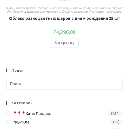
Шары под потолок
,
Шарики на праздник
,
Шарики на день рождения
,
Шарики
для девочки
,
Шарики для мальчика
,
Облака из шаров
,
Разноцветные шары
Облако разноцветных шаров с днем рождения 25 шт
₽
4,290.00
В корзину
Поиск
Категории
Хиты Продаж
(134)
PREMIUM
(20)