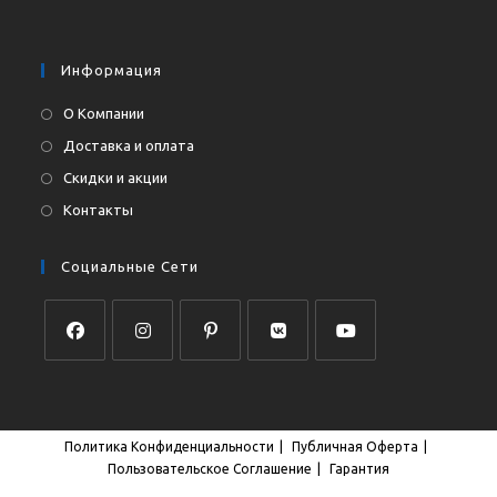
в
приложении
вашем
приложении
Информация
О Компании
Доставка и оплата
Скидки и акции
Контакты
Социальные Сети
Откроется
Откроется
Откроется
Откроется
Откроется
в
в
в
в
в
новой
новой
новой
новой
новой
Политика Конфиденциальности
Публичная Оферта
вкладке
вкладке
вкладке
вкладке
вкладке
Пользовательское Соглашение
Гарантия