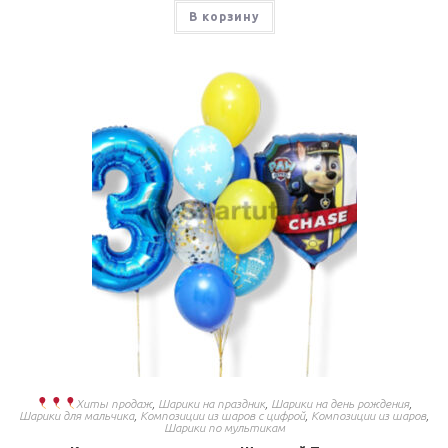
В корзину
Хиты продаж
,
Шарики на праздник
,
Шарики на день рождения
,
Шарики для мальчика
,
Композиции из шаров с цифрой
,
Композиции из шаров
,
Шарики по мультикам