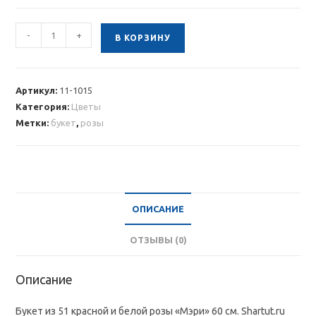
Количество
-
+
В КОРЗИНУ
товара
Букет
из
Артикул:
11-1015
51
Категория:
Цветы
красной
Метки:
букет
,
розы
и
белой
розы
«Мэри»
60
ОПИСАНИЕ
см
ОТЗЫВЫ (0)
Описание
Букет из 51 красной и белой розы «Мэри» 60 см. Shartut.ru