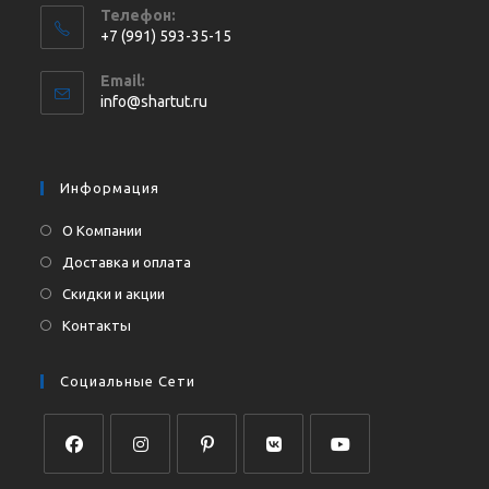
Телефон:
+7 (991) 593-35-15
Откроется
Email:
в
Откроется
info@shartut.ru
вашем
в
приложении
вашем
приложении
Информация
О Компании
Доставка и оплата
Скидки и акции
Контакты
Социальные Сети
Откроется
Откроется
Откроется
Откроется
Откроется