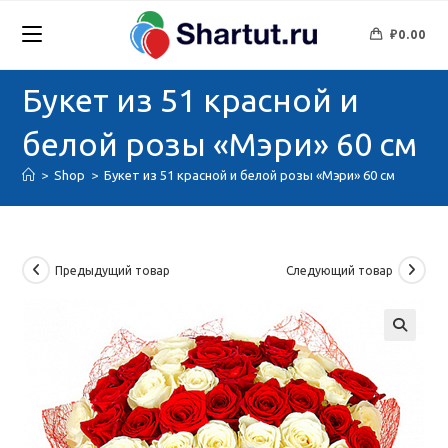
Перейти
к
₽
0.00
содержимому
Букет из 51 красной и
белой розы «Мэри» 60 см
>
Shop
>
Букет из 51 красной и белой розы «Мэри» 60 см
Предыдущий товар
Следующий товар