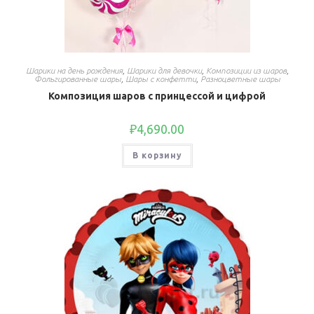
Шарики на день рождения
,
Шарики для девочки
,
Композиции из шаров
,
Фольгированные шары
,
Шары с конфетти
,
Разноцветные шары
Композиция шаров с принцессой и цифрой
₽
4,690.00
В корзину