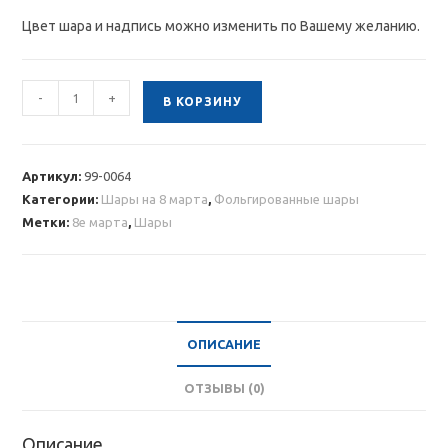
Цвет шара и надпись можно изменить по Вашему желанию.
Количество
-
+
В КОРЗИНУ
товара
Большое
красное
Артикул:
99-0064
сердце
Категории:
Шары на 8 марта
,
Фольгированные шары
на
Метки:
8е марта
,
Шары
8
Марта
ОПИСАНИЕ
ОТЗЫВЫ (0)
Описание