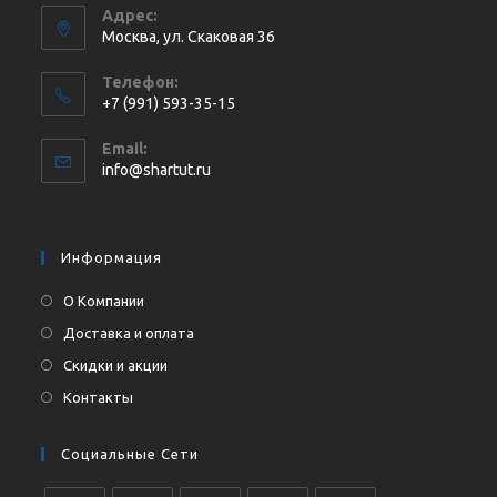
Адрес:
Москва, ул. Cкаковая 36
Телефон:
+7 (991) 593-35-15
Откроется
Email:
в
Откроется
info@shartut.ru
вашем
в
приложении
вашем
приложении
Информация
О Компании
Доставка и оплата
Скидки и акции
Контакты
Социальные Сети