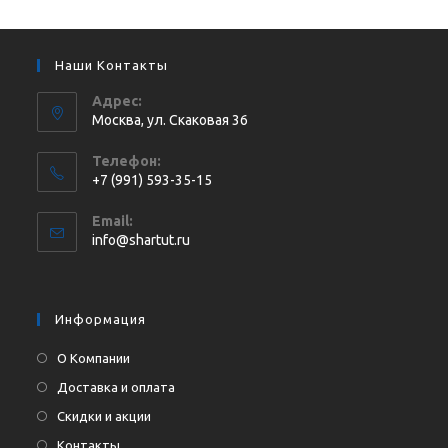
Наши Контакты
Адрес:
Москва, ул. Cкаковая 36
Телефон:
+7 (991) 593-35-15
Откроется
Email:
в
Откроется
info@shartut.ru
вашем
в
приложении
вашем
приложении
Информация
О Компании
Доставка и оплата
Скидки и акции
Контакты