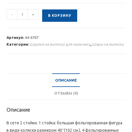
Количество
-
+
В КОРЗИНУ
товара
Большая
композиция
Артикул:
44-6767
из
Категории:
Шарики на выписку для мальчика
,
Шары на выписку
шаров
на
выписку
мальчика
ОПИСАНИЕ
ОТЗЫВЫ (0)
Описание
В сете 2 стойки. 1 стойка: большая фольгированная фигура
в виде коляски размером 40″(102 см.), 4 фольгированных