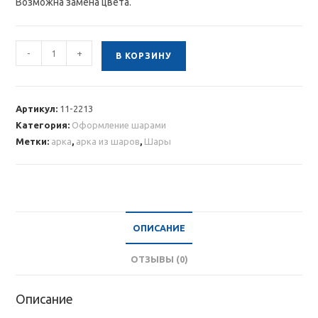
Возможна замена цвета.
Количество
-
+
В КОРЗИНУ
товара
Арка
из
Артикул:
11-2213
белых
Категория:
Оформление шарами
и
Метки:
арка
,
арка из шаров
,
Шары
фиолетовых
шаров
1
м
ОПИСАНИЕ
ОТЗЫВЫ (0)
Описание