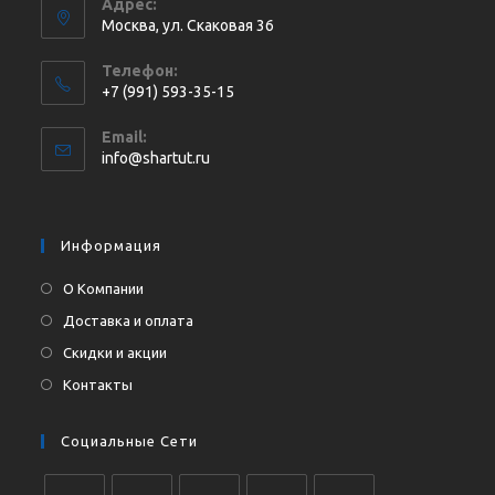
Адрес:
Москва, ул. Cкаковая 36
Телефон:
+7 (991) 593-35-15
Откроется
Email:
в
Откроется
info@shartut.ru
вашем
в
приложении
вашем
приложении
Информация
О Компании
Доставка и оплата
Скидки и акции
Контакты
Социальные Сети