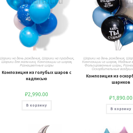
Шарики на день рождения
,
Шарики на праздник
,
Шарики на день рождения
,
Шар
Шарики для мальчика
,
Композиции из шаров
,
Композиции из шаров
,
Модные 
Разноцветные шары
Фольгированные шары
,
Разно
Оскорбительные воздуш
Композиция из голубых шаров с
Композиция из оско
надписью
шариков
₽
2,990.00
₽
1,890.00
В корзину
В корзину