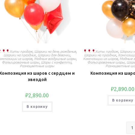
Хиты продаж
,
Шарики на день рождения
,
Хиты продаж
,
Шарики н
Шарики на праздник
,
Шарики для девочки
,
Шарики на праздник
,
Композиц
омпозиции из шаров
,
Модные воздушные шары
,
Композиции из шаров
,
Модные 
Фольгированные шары
,
Шары с конфетти
,
Фольгированные шары
,
Шары
Разноцветные шары
Разноцветные ш
Композиция из шаров с сердцем и
Композиция из шаро
звездой
₽
2,890.00
₽
2,890.00
В корзину
В корзину
1