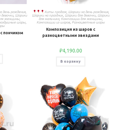
а день рождения
,
Хиты продаж
,
Шарики на день рождения
,
 девочки
,
Шарики
Шарики на праздник
,
Шарики для девочки
,
Шарики
для женщины
,
для мальчика
,
Композиции для женщины
,
воздушные шары
,
Композиции из шаров
,
Разноцветные шары
ары
Композиция из шаров с
с пончиком
разноцветными звездами
₽
4,190.00
В корзину