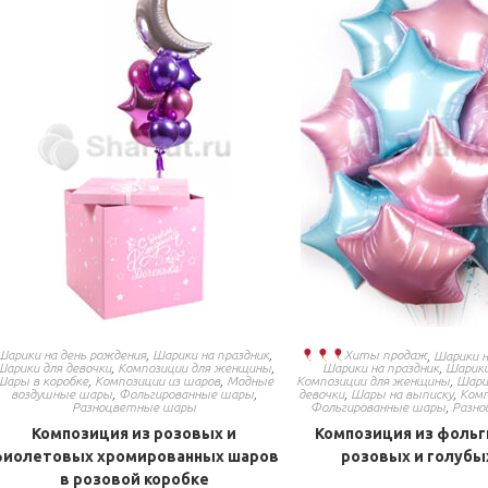
Шарики на день рождения
,
Шарики на праздник
,
Хиты продаж
,
Шарики н
Шарики для девочки
,
Композиции для женщины
,
Шарики на праздник
,
Шарики
Шары в коробке
,
Композиции из шаров
,
Модные
Композиции для женщины
,
Шари
воздушные шары
,
Фольгированные шары
,
девочки
,
Шары на выписку
,
Комп
Разноцветные шары
Фольгированные шары
,
Разн
Композиция из розовых и
Композиция из фоль
иолетовых хромированных шаров
розовых и голубы
в розовой коробке