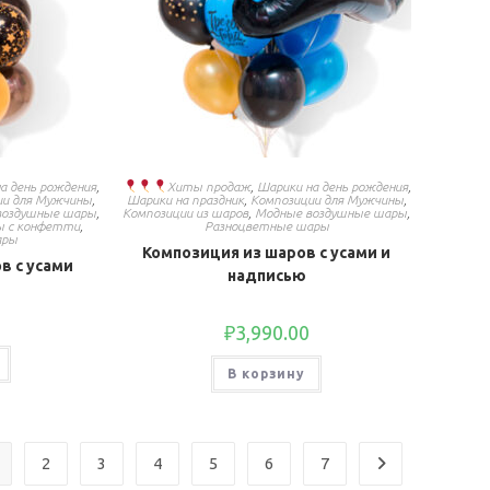
а день рождения
,
Хиты продаж
,
Шарики на день рождения
,
ии для Мужчины
,
Шарики на праздник
,
Композиции для Мужчины
,
воздушные шары
,
Композиции из шаров
,
Модные воздушные шары
,
 с конфетти
,
Разноцветные шары
ары
Композиция из шаров с усами и
в с усами
надписью
₽
3,990.00
В корзину
2
3
4
5
6
7