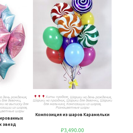
а день рождения
,
Хиты продаж
,
Шарики на день рождения
,
 для девочки
,
Шарики на праздник
,
Шарики для девочки
,
Шарики
ки на выписку для
для мальчика
,
Композиции из шаров
,
озиции из шаров
,
Разноцветные шары
оцветные шары
Композиция из шаров Карамельки
гированных
х звезд
₽
3,490.00