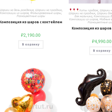
Шарики на день рождения
,
Шарики на праздник
,
Хиты продаж
,
Шарики н
Композиции из шаров
,
Фольгированные шары
,
Шарики на праздник
,
Шарики для
Разноцветные шары
для мальчика
,
Композиции 
Композиции из шаров
,
Модные 
Композиция из шаров с коктейлем
Разноцветные ш
Композиция из шаров 
₽
2,190.00
₽
4,990.00
В корзину
В корзину