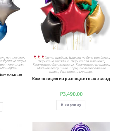
ики на праздник
,
Хиты продаж
,
Шарики на день рождения
,
воздушные шары
,
Шарики на праздник
,
Шарики для мальчика
,
цветные шары
,
Композиции для женщины
,
Композиции из шаров
,
ные шарики
Модные воздушные шары
,
Фольгированные
шары
,
Разноцветные шары
рбительных
Композиция из разноцветных звезд
₽
3,490.00
В корзину