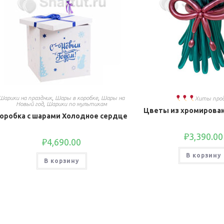
Шарики на праздник
,
Шары в коробке
,
Шары на
Хиты про
Новый год
,
Шарики по мультикам
Цветы из хромирова
оробка с шарами Холодное сердце
₽
3,390.00
₽
4,690.00
В корзину
В корзину