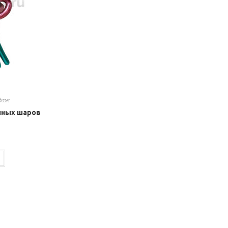
даж
нных шаров