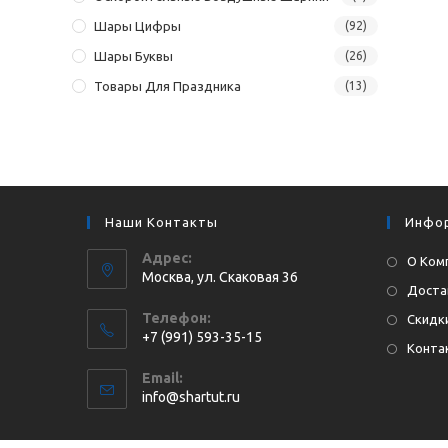
Шары Цифры
(92)
Шары Буквы
(26)
Товары Для Праздника
(13)
Наши Контакты
Инфо
Адрес:
О Ком
Москва, ул. Cкаковая 36
Доста
Телефон:
Скидки
+7 (991) 593-35-15
Конта
Откроется
Email:
в
Откроется
info@shartut.ru
вашем
в
приложении
вашем