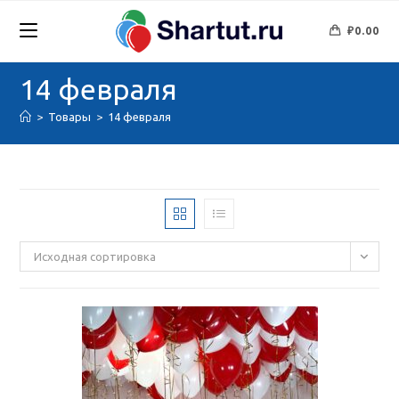
Перейти
к
₽
0.00
содержимому
14 февраля
>
Товары
>
14 февраля
Исходная сортировка