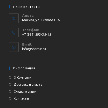
Наши Контакты
Адрес:
Москва, ул. Cкаковая 36
Телефон:
+7 (991) 593-35-15
Откроется
Email:
в
Откроется
info@shartut.ru
вашем
в
приложении
вашем
приложении
Информация
О Компании
Доставка и оплата
Скидки и акции
Контакты