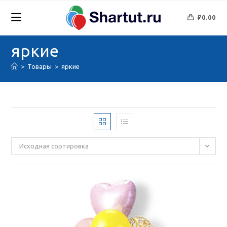
Перейти
к
₽
0.00
содержимому
яркие
>
Товары
>
яркие
Исходная сортировка