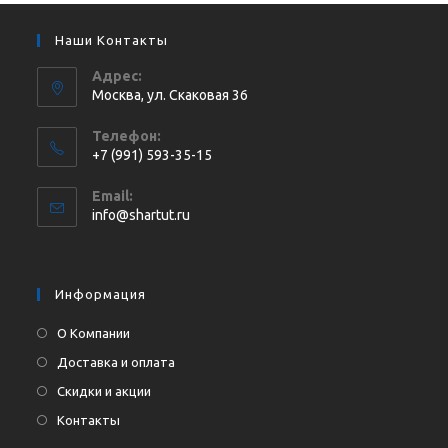
Наши Контакты
Адрес:
Москва, ул. Cкаковая 36
Телефон:
+7 (991) 593-35-15
Откроется
Email:
в
Откроется
info@shartut.ru
вашем
в
приложении
вашем
приложении
Информация
О Компании
Доставка и оплата
Скидки и акции
Контакты