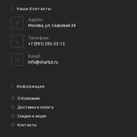
Наши Контакты
Адрес:
Москва, ул. Cкаковая 36
Телефон:
+7 (991) 593-35-15
Откроется
Email:
в
Откроется
info@shartut.ru
вашем
в
приложении
вашем
приложении
Информация
О Компании
Доставка и оплата
Скидки и акции
Контакты