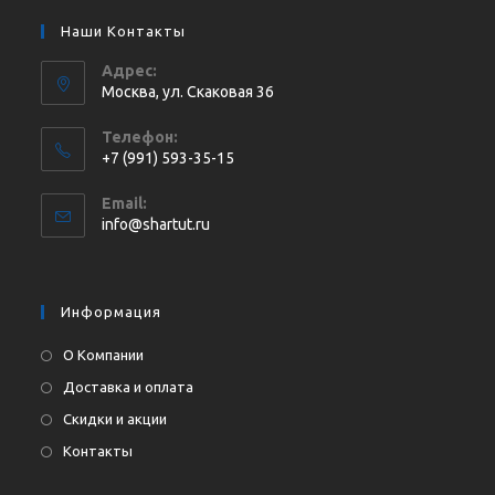
Наши Контакты
Адрес:
Москва, ул. Cкаковая 36
Телефон:
+7 (991) 593-35-15
Откроется
Email:
в
Откроется
info@shartut.ru
вашем
в
приложении
вашем
приложении
Информация
О Компании
Доставка и оплата
Скидки и акции
Контакты