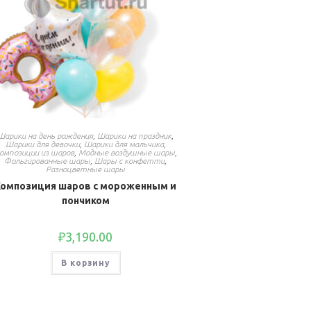
Шарики на день рождения
,
Шарики на праздник
,
Шарики для девочки
,
Шарики для мальчика
,
омпозиции из шаров
,
Модные воздушные шары
,
Фольгированные шары
,
Шары с конфетти
,
Разноцветные шары
Композиция шаров с мороженным и
пончиком
₽
3,190.00
В корзину