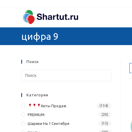
Перейти
к
содержимому
цифра 9
Поиск
Категории
Хиты Продаж
(134)
PREMIUM
(20)
Шарики На 1 Сентября
(15)