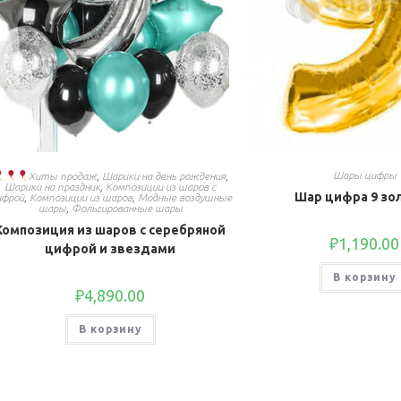
Шары цифры
Хиты продаж
,
Шарики на день рождения
,
Шарики на праздник
,
Композиции из шаров с
Шар цифра 9 зо
ифрой
,
Композиции из шаров
,
Модные воздушные
шары
,
Фольгированные шары
Композиция из шаров с серебряной
₽
1,190.00
цифрой и звездами
В корзину
₽
4,890.00
В корзину