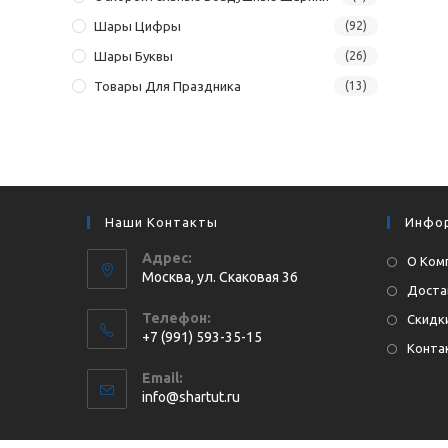
Шары Цифры
(92)
Шары Буквы
(26)
Товары Для Праздника
(13)
Наши Контакты
Инфо
Адрес:
О Ком
Москва, ул. Cкаковая 36
Доста
Телефон:
Скидки
+7 (991) 593-35-15
Конта
Откроется
Email:
в
Откроется
info@shartut.ru
вашем
в
приложении
вашем