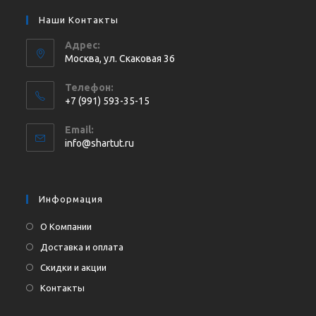
Наши Контакты
Адрес:
Москва, ул. Cкаковая 36
Телефон:
+7 (991) 593-35-15
Откроется
Email:
в
Откроется
info@shartut.ru
вашем
в
приложении
вашем
приложении
Информация
О Компании
Доставка и оплата
Скидки и акции
Контакты