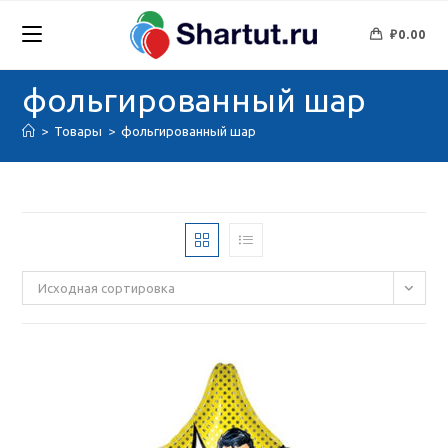
Перейти
к
₽
0.00
содержимому
фольгированный шар
>
Товары
>
фольгированный шар
Исходная сортировка