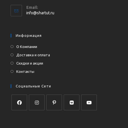
Откроется
Email:
в
Откроется
info@shartut.ru
вашем
в
приложении
вашем
приложении
Информация
О Компании
Доставка и оплата
Скидки и акции
Контакты
Социальные Сети
Откроется
Откроется
Откроется
Откроется
Откроется
в
в
в
в
в
новой
новой
новой
новой
новой