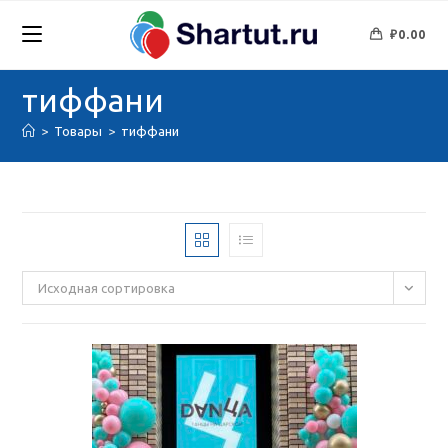
Перейти
к
₽
0.00
содержимому
тиффани
>
Товары
>
тиффани
Исходная сортировка