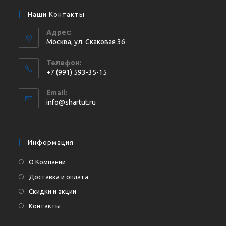
Наши Контакты
Адрес:
Москва, ул. Cкаковая 36
Телефон:
+7 (991) 593-35-15
Откроется
Email:
в
Откроется
info@shartut.ru
вашем
в
приложении
вашем
приложении
Информация
О Компании
Доставка и оплата
Скидки и акции
Контакты