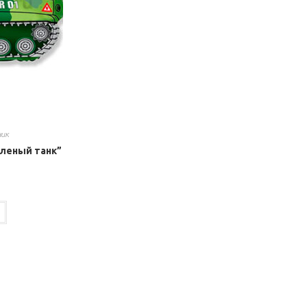
ник
еленый танк”