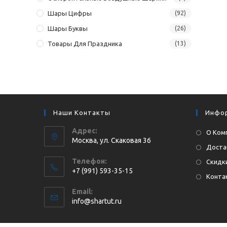
Шары Цифры
(92)
Шары Буквы
(26)
Товары Для Праздника
(13)
Наши Контакты
Инфо
Адрес:
О Ком
Москва, ул. Cкаковая 36
Доста
Телефон:
Скидки
+7 (991) 593-35-15
Конта
Откроется
Email:
в
Откроется
info@shartut.ru
вашем
в
приложении
вашем