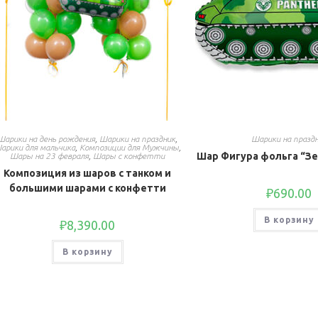
Шарики на день рождения
,
Шарики на праздник
,
Шарики на празд
арики для мальчика
,
Композиции для Мужчины
,
Шар Фигура фольга “З
Шары на 23 февраля
,
Шары с конфетти
Композиция из шаров с танком и
большими шарами с конфетти
₽
690.00
В корзину
₽
8,390.00
В корзину