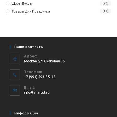
Шары Буквы
(26)
Товары Для Праздника
(13)
Наши Контакты
Адрес:
Москва, ул. Cкаковая 36
Телефон:
+7 (991) 593-35-15
Откроется
Email:
в
Откроется
info@shartut.ru
вашем
в
приложении
вашем
приложении
Информация