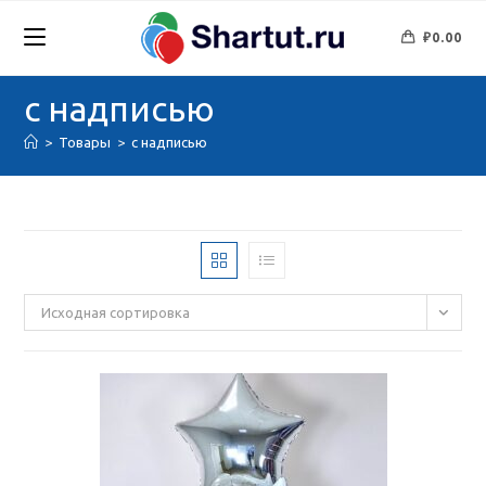
Перейти
к
₽
0.00
содержимому
с надписью
>
Товары
>
с надписью
Исходная сортировка