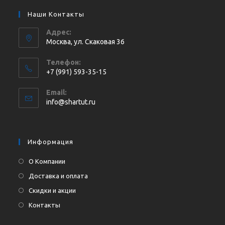
Наши Контакты
Адрес:
Москва, ул. Cкаковая 36
Телефон:
+7 (991) 593-35-15
Откроется
Email:
в
Откроется
info@shartut.ru
вашем
в
приложении
вашем
приложении
Информация
О Компании
Доставка и оплата
Скидки и акции
Контакты