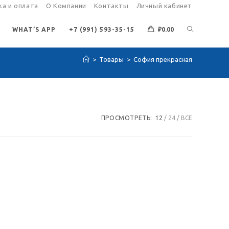
а и оплата
О Компании
Контакты
Личный кабинет
ПЕРЕКЛЮЧИ
WHAT’S APP
+7 (991) 593-35-15
₽
0.00
>
Товары
>
София прекрасная
ПОИСК
ПО
ПРОСМОТРЕТЬ:
12
24
ВСЕ
ВЕБ-
САЙТУ