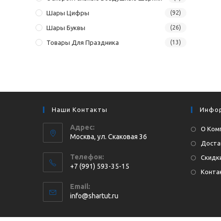
Шары Цифры
(92)
Шары Буквы
(26)
Товары Для Праздника
(13)
Наши Контакты
Инфо
Адрес:
О Ком
Москва, ул. Cкаковая 36
Доста
Телефон:
Скидки
+7 (991) 593-35-15
Конта
Откроется
Email:
в
Откроется
info@shartut.ru
вашем
в
приложении
вашем