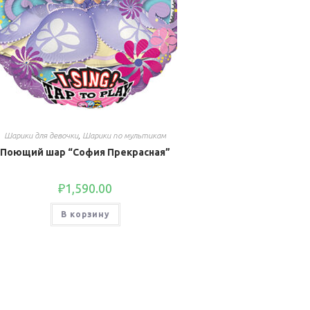
Шарики для девочки
,
Шарики по мультикам
Поющий шар “София Прекрасная”
₽
1,590.00
В корзину