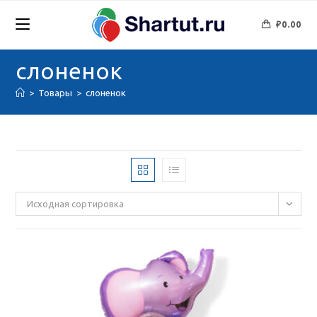
Перейти
к
₽
0.00
содержимому
слоненок
>
Товары
>
слоненок
Исходная сортировка