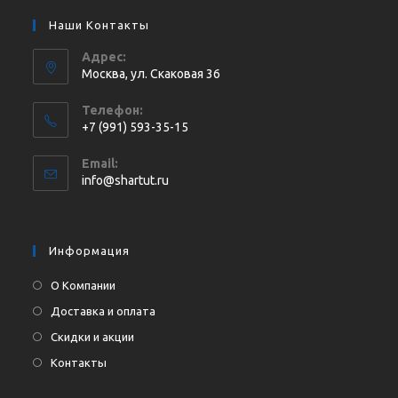
Наши Контакты
Адрес:
Москва, ул. Cкаковая 36
Телефон:
+7 (991) 593-35-15
Откроется
Email:
в
Откроется
info@shartut.ru
вашем
в
приложении
вашем
приложении
Информация
О Компании
Доставка и оплата
Скидки и акции
Контакты