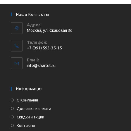
Наши Контакты
Адрес:
Москва, ул. Cкаковая 36
Телефон:
+7 (991) 593-35-15
Откроется
Email:
в
Откроется
info@shartut.ru
вашем
в
приложении
вашем
приложении
Информация
О Компании
Доставка и оплата
Скидки и акции
Контакты