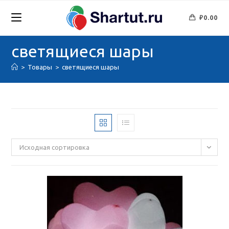
Перейти
к
₽
0.00
содержимому
светящиеся шары
>
Товары
>
светящиеся шары
Исходная сортировка