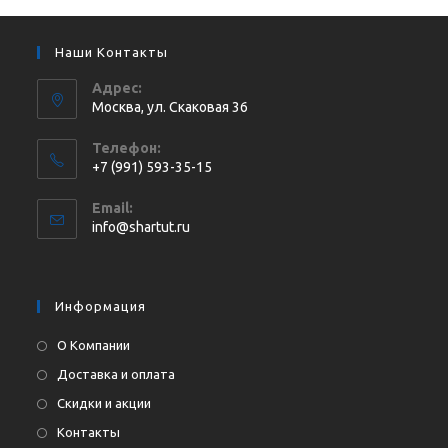
Наши Контакты
Адрес:
Москва, ул. Cкаковая 36
Телефон:
+7 (991) 593-35-15
Откроется
Email:
в
Откроется
info@shartut.ru
вашем
в
приложении
вашем
приложении
Информация
О Компании
Доставка и оплата
Скидки и акции
Контакты