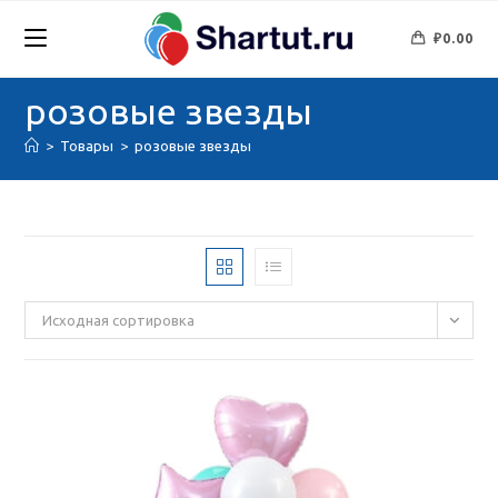
Перейти
к
₽
0.00
содержимому
розовые звезды
>
Товары
>
розовые звезды
Исходная сортировка