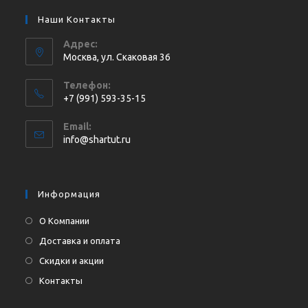
Наши Контакты
Адрес:
Москва, ул. Cкаковая 36
Телефон:
+7 (991) 593-35-15
Откроется
Email:
в
Откроется
info@shartut.ru
вашем
в
приложении
вашем
приложении
Информация
О Компании
Доставка и оплата
Скидки и акции
Контакты