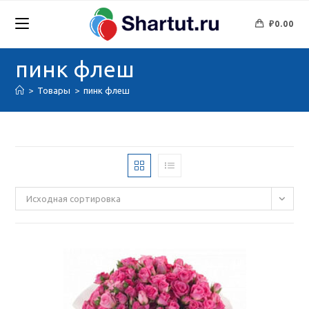
Перейти
к
₽
0.00
содержимому
пинк флеш
>
Товары
>
пинк флеш
Исходная сортировка