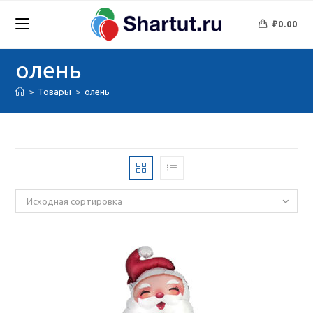
Перейти
к
₽
0.00
содержимому
олень
>
Товары
>
олень
Исходная сортировка