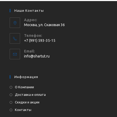
Наши Контакты
Адрес:
Москва, ул. Cкаковая 36
Телефон:
+7 (991) 593-35-15
Откроется
Email:
в
Откроется
info@shartut.ru
вашем
в
приложении
вашем
приложении
Информация
О Компании
Доставка и оплата
Скидки и акции
Контакты