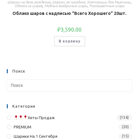
Шарики на день рождения
,
Шарики на праздник
,
Композиции для Мужчины
,
Облака из шаров
,
Модные воздушные шары
,
Разноцветные шары
Облако шаров с надписью “Всего Хорошего” 20шт.
₽
3,590.00
В корзину
Поиск
Категории
Хиты Продаж
(134)
PREMIUM
(20)
Шарики На 1 Сентября
(15)