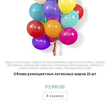
Шары под потолок
,
Шарики на день рождения
,
Шарики на праздник
,
Шарики
для девочки
,
Шарики для мальчика
,
Композиции для женщины
,
Облака из
шаров
,
Модные воздушные шары
,
Разноцветные шары
Облако разноцветных латексных шаров 25 шт
₽
3,990.00
В корзину