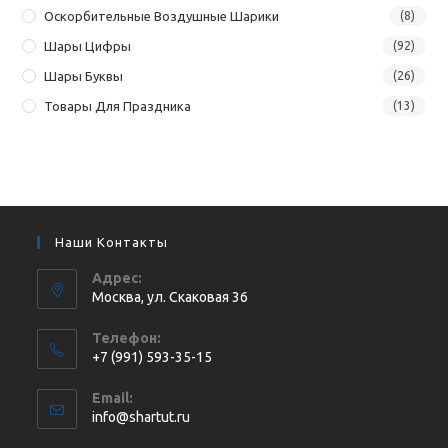
Оскорбительные Воздушные Шарики
(8)
Шары Цифры
(92)
Шары Буквы
(26)
Товары Для Праздника
(13)
Наши Контакты
Адрес:
Москва, ул. Cкаковая 36
Телефон:
+7 (991) 593-35-15
Откроется
Email:
в
Откроется
info@shartut.ru
вашем
в