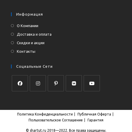
приложении
вашем
приложении
Информация
О Компании
Доставка и оплата
Скидки и акции
Контакты
Социальные Сети
Откроется
Откроется
Откроется
Откроется
Откроется
в
в
в
в
в
новой
новой
новой
новой
новой
Политика Конфиденциальности
Публичная Оферта
вкладке
вкладке
вкладке
вкладке
вкладке
Пользовательское Соглашение
Гарантия
© shartut.ru 2018—2022. Все права защищены.