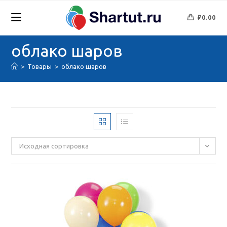
Перейти
к
₽
0.00
содержимому
облако шаров
>
Товары
>
облако шаров
Исходная сортировка