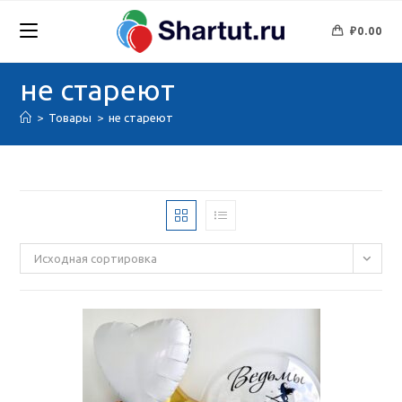
Перейти
к
₽
0.00
содержимому
не стареют
>
Товары
>
не стареют
Исходная сортировка