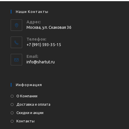
Наши Контакты
Адрес:
Москва, ул. Cкаковая 36
Телефон:
+7 (991) 593-35-15
Откроется
Email:
в
Откроется
info@shartut.ru
вашем
в
приложении
вашем
приложении
Информация
О Компании
Доставка и оплата
Скидки и акции
Контакты