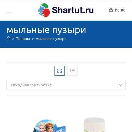
Перейти
к
₽
0.00
содержимому
мыльные пузыри
>
Товары
>
мыльные пузыри
Исходная сортировка