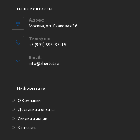
Наши Контакты
Адрес:
Москва, ул. Cкаковая 36
Телефон:
+7 (991) 593-35-15
Откроется
Email:
в
Откроется
info@shartut.ru
вашем
в
приложении
вашем
приложении
Информация
О Компании
Доставка и оплата
Скидки и акции
Контакты