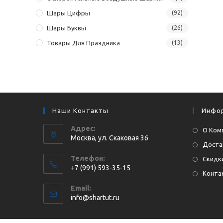
Шары Цифры
(92)
Шары Буквы
(26)
Товары Для Праздника
(13)
Наши Контакты
Инфо
Адрес:
О Ком
Москва, ул. Cкаковая 36
Доста
Телефон:
Скидки
+7 (991) 593-35-15
Конта
Откроется
Email:
в
Откроется
info@shartut.ru
вашем
в
приложении
вашем