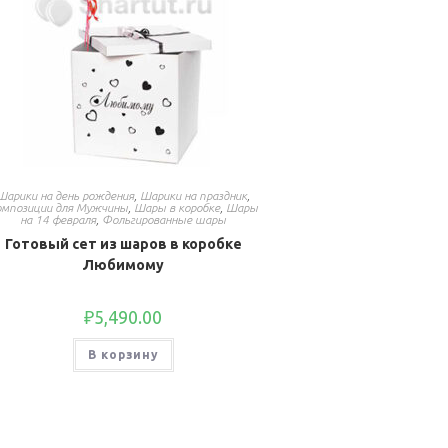
Шарики на день рождения
,
Шарики на праздник
,
омпозиции для Мужчины
,
Шары в коробке
,
Шары
на 14 февраля
,
Фольгированные шары
Готовый сет из шаров в коробке
Любимому
₽
5,490.00
В корзину