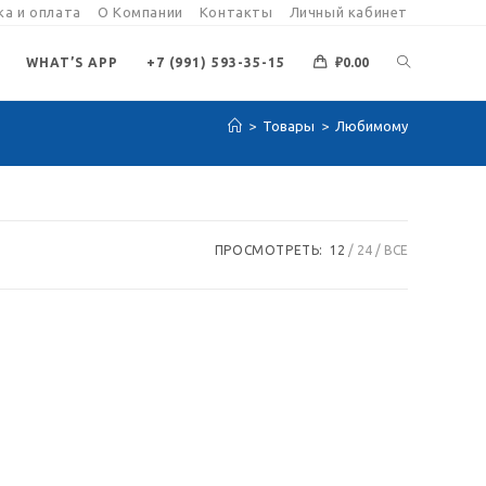
а и оплата
О Компании
Контакты
Личный кабинет
ПЕРЕКЛЮЧИ
WHAT’S APP
+7 (991) 593-35-15
₽
0.00
>
Товары
>
Любимому
ПОИСК
ПО
ПРОСМОТРЕТЬ:
12
24
ВСЕ
ВЕБ-
САЙТУ