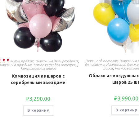
Шары под потолок
,
Шарики на 
Хиты продаж
,
Шарики на день рождения
,
для девочки
,
Композиции для ж
Шарики на праздник
,
Композиции для женщины
,
шаров
,
Разноцветны
Композиции из шаров
Облако из воздушных
Композиция из шаров с
шаров 25 ш
серебряными звездами
₽
3,990.00
₽
3,290.00
В корзину
В корзину