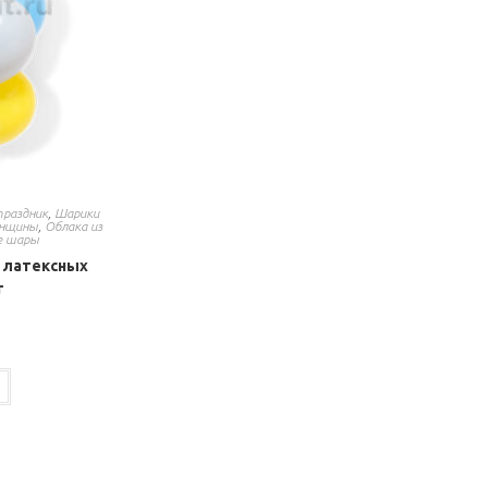
праздник
,
Шарики
енщины
,
Облака из
е шары
 латексных
т