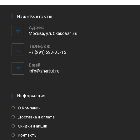
Наши Контакты
Адрес:
Москва, ул. Cкаковая 36
Телефон:
+7 (991) 593-35-15
Откроется
Email:
в
Откроется
info@shartut.ru
вашем
в
приложении
вашем
приложении
Информация
О Компании
Доставка и оплата
Скидки и акции
Контакты