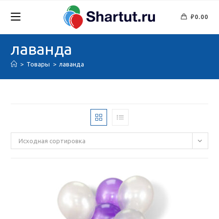
Перейти
к
₽
0.00
содержимому
лаванда
>
Товары
>
лаванда
Исходная сортировка