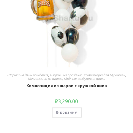
Шарики на день рождения
,
Шарики на праздник
,
Композиции для Мужчины
,
Композиции из шаров
,
Модные воздушные шары
Композиция из шаров с кружкой пива
₽
3,290.00
В корзину