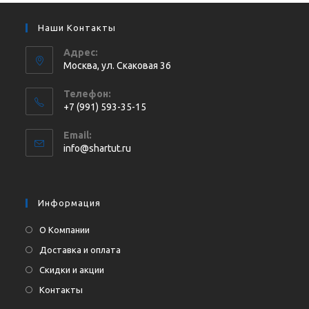
Наши Контакты
Адрес:
Москва, ул. Cкаковая 36
Телефон:
+7 (991) 593-35-15
Откроется
Email:
в
Откроется
info@shartut.ru
вашем
в
приложении
вашем
приложении
Информация
О Компании
Доставка и оплата
Скидки и акции
Контакты