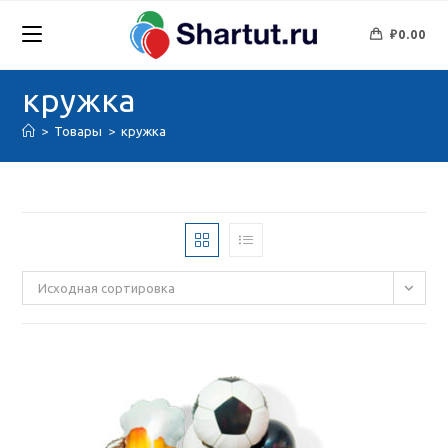
Перейти
к
₽
0.00
содержимому
кружка
>
Товары
>
кружка
Исходная сортировка