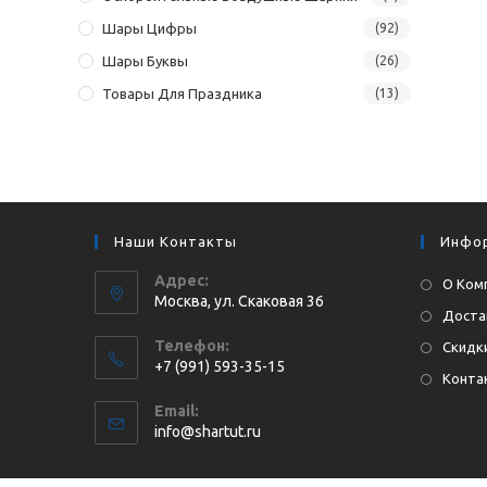
Шары Цифры
(92)
Шары Буквы
(26)
Товары Для Праздника
(13)
Наши Контакты
Инфо
Адрес:
О Ком
Москва, ул. Cкаковая 36
Доста
Телефон:
Скидки
+7 (991) 593-35-15
Конта
Откроется
Email:
в
Откроется
info@shartut.ru
вашем
в
приложении
вашем