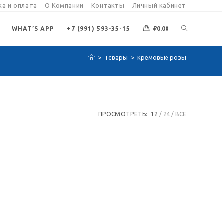
а и оплата
О Компании
Контакты
Личный кабинет
ПЕРЕКЛЮЧИ
WHAT’S APP
+7 (991) 593-35-15
₽
0.00
>
Товары
>
кремовые розы
ПОИСК
ПО
ПРОСМОТРЕТЬ:
12
24
ВСЕ
ВЕБ-
САЙТУ