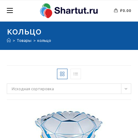
Перейти
к
₽
0.00
содержимому
кольцо
>
Товары
>
кольцо
Исходная сортировка