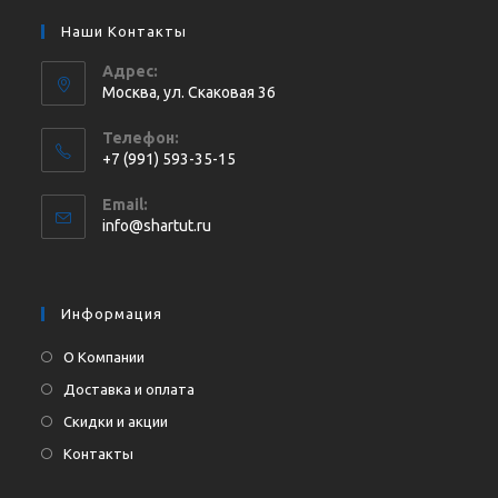
Наши Контакты
Адрес:
Москва, ул. Cкаковая 36
Телефон:
+7 (991) 593-35-15
Откроется
Email:
в
Откроется
info@shartut.ru
вашем
в
приложении
вашем
приложении
Информация
О Компании
Доставка и оплата
Скидки и акции
Контакты