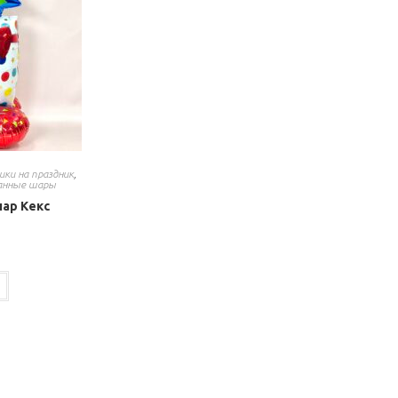
ики на праздник
,
анные шары
ар Кекс