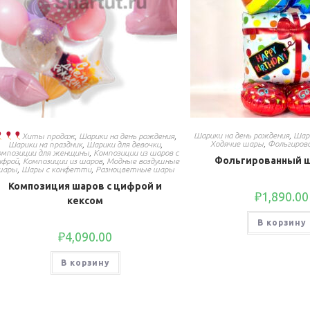
Шарики на день рождения
,
Шар
Хиты продаж
,
Шарики на день рождения
,
Ходячие шары
,
Фольгиров
Шарики на праздник
,
Шарики для девочки
,
омпозиции для женщины
,
Композиции из шаров с
Фольгированный ш
ифрой
,
Композиции из шаров
,
Модные воздушные
шары
,
Шары с конфетти
,
Разноцветные шары
Композиция шаров с цифрой и
₽
1,890.00
кексом
В корзину
₽
4,090.00
В корзину