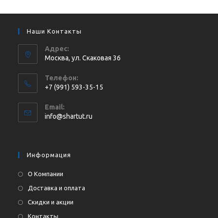
Наши Контакты
Адрес:
Москва, ул. Cкаковая 36
Телефон:
+7 (991) 593-35-15
Откроется
Email:
в
Откроется
info@shartut.ru
вашем
в
приложении
вашем
приложении
Информация
О Компании
Доставка и оплата
Скидки и акции
Контакты