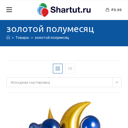
Перейти
к
₽
0.00
содержимому
золотой полумесяц
>
Товары
>
золотой полумесяц
Исходная сортировка