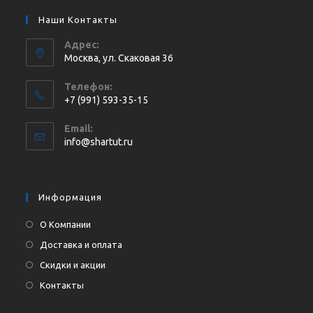
Наши Контакты
Адрес:
Москва, ул. Cкаковая 36
Телефон:
+7 (991) 593-35-15
Откроется
Email:
в
Откроется
info@shartut.ru
вашем
в
приложении
вашем
приложении
Информация
О Компании
Доставка и оплата
Скидки и акции
Контакты