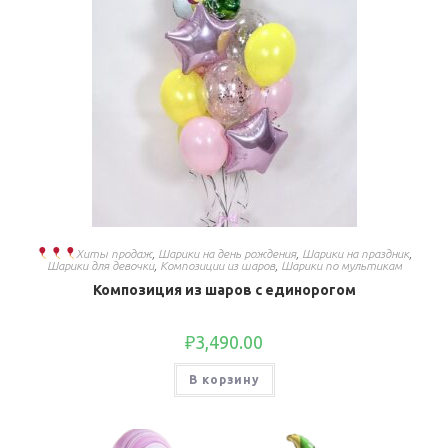
Хиты продаж
,
Шарики на день рождения
,
Шарики на праздник
,
Шарики для девочки
,
Композиции из шаров
,
Шарики по мультикам
Композиция из шаров с единорогом
₽
3,490.00
В корзину