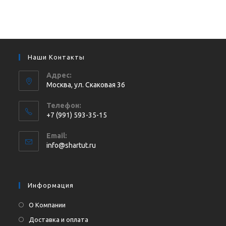
Наши Контакты
Адрес:
Москва, ул. Cкаковая 36
Телефон:
+7 (991) 593-35-15
Откроется
Email:
в
Откроется
info@shartut.ru
вашем
в
приложении
вашем
приложении
Информация
О Компании
Доставка и оплата