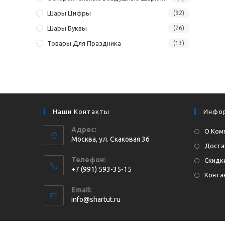
Шары Цифры
(92)
Шары Буквы
(26)
Товары Для Праздника
(13)
Наши Контакты
Инфо
Адрес:
О Ком
Москва, ул. Cкаковая 36
Доста
Телефон:
Скидки
+7 (991) 593-35-15
Конта
Откроется
Email:
в
Откроется
info@shartut.ru
вашем
в
приложении
вашем