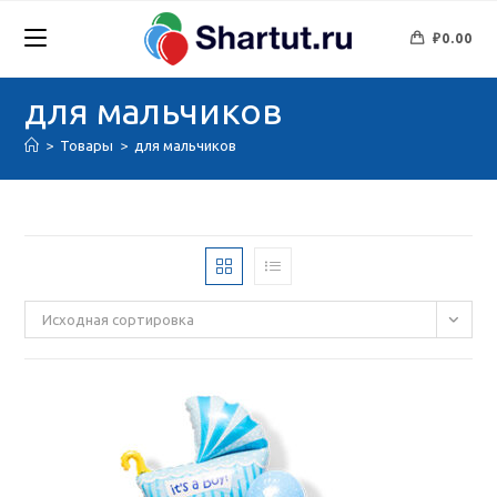
Перейти
к
₽
0.00
содержимому
для мальчиков
>
Товары
>
для мальчиков
Исходная сортировка