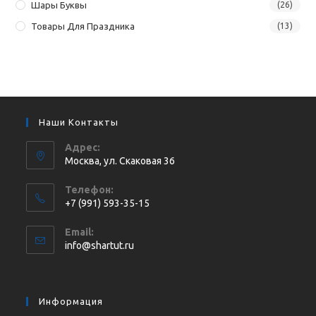
Шары Буквы
(26)
Товары Для Праздника
(13)
Наши Контакты
Адрес:
Москва, ул. Cкаковая 36
Телефон:
+7 (991) 593-35-15
Откроется
Email:
в
Откроется
info@shartut.ru
вашем
в
приложении
вашем
приложении
Информация