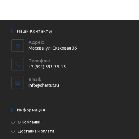
Наши Контакты
Адрес:
Москва, ул. Cкаковая 36
Телефон:
+7 (991) 593-35-15
Откроется
Email:
в
Откроется
info@shartut.ru
вашем
в
приложении
вашем
приложении
Информация
О Компании
Доставка и оплата