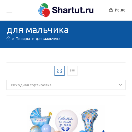
Перейти
к
₽
0.00
содержимому
для мальчика
>
Товары
>
для мальчика
Исходная сортировка