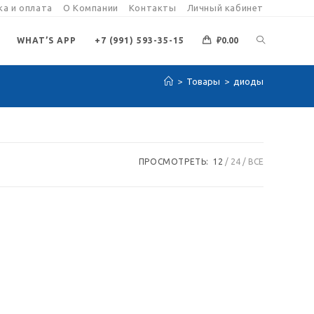
а и оплата
О Компании
Контакты
Личный кабинет
ПЕРЕКЛЮЧИ
WHAT’S APP
+7 (991) 593-35-15
₽
0.00
>
Товары
>
диоды
ПОИСК
ПО
ПРОСМОТРЕТЬ:
12
24
ВСЕ
ВЕБ-
САЙТУ