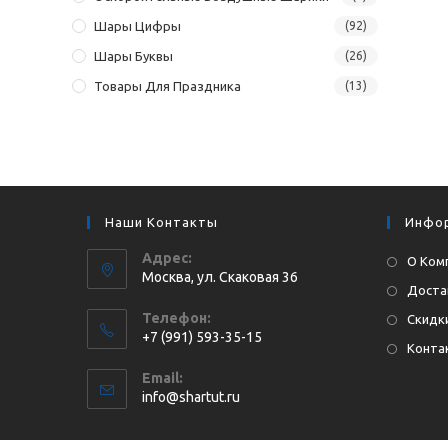
Шары Цифры
(92)
Шары Буквы
(26)
Товары Для Праздника
(13)
Наши Контакты
Инфо
Адрес:
О Ком
Москва, ул. Cкаковая 36
Доста
Телефон:
Скидки
+7 (991) 593-35-15
Конта
Откроется
Email:
в
Откроется
info@shartut.ru
вашем
в
приложении
вашем