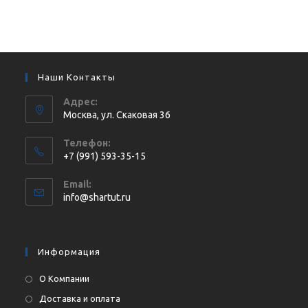
Наши Контакты
Адрес:
Москва, ул. Cкаковая 36
Телефон:
+7 (991) 593-35-15
Откроется
Email:
в
Откроется
info@shartut.ru
вашем
в
приложении
вашем
приложении
Информация
О Компании
Доставка и оплата