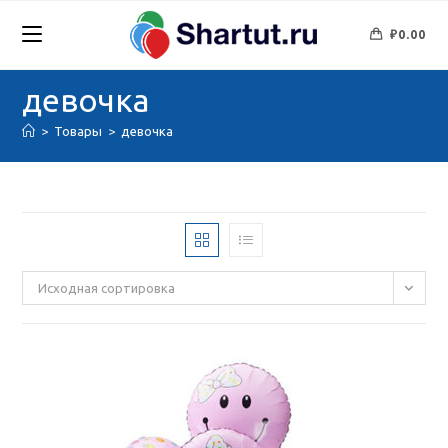
Перейти
к
₽
0.00
содержимому
девочка
>
Товары
>
девочка
Исходная сортировка