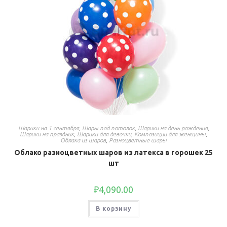
Шарики на 1 сентября
,
Шары под потолок
,
Шарики на день рождения
,
Шарики на праздник
,
Шарики для девочки
,
Композиции для женщины
,
Облака из шаров
,
Разноцветные шары
Облако разноцветных шаров из латекса в горошек 25
шт
₽
4,090.00
В корзину