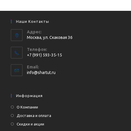
Наши Контакты
Адрес:
Москва, ул. Cкаковая 36
Телефон:
+7 (991) 593-35-15
Откроется
Email:
в
Откроется
info@shartut.ru
вашем
в
приложении
вашем
приложении
Информация
О Компании
Доставка и оплата
Скидки и акции