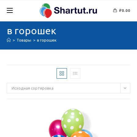
Перейти
к
₽
0.00
содержимому
в горошек
>
Товары
>
в горошек
Исходная сортировка