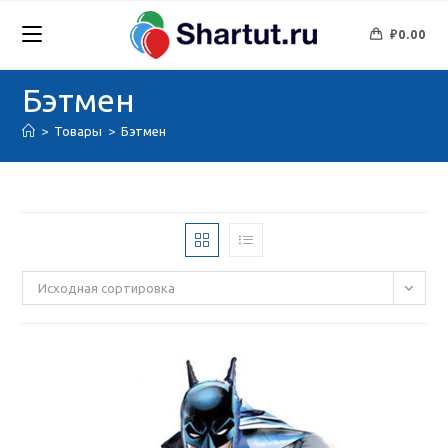
Перейти
к
₽
0.00
содержимому
Бэтмен
>
Товары
>
Бэтмен
Исходная сортировка