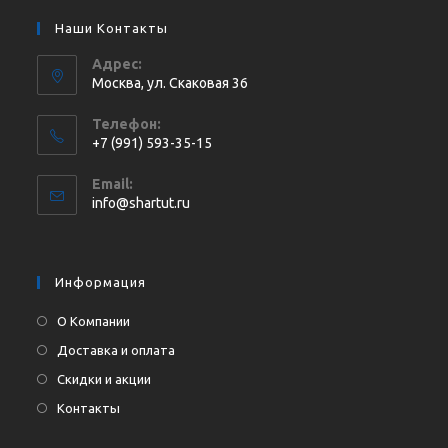
Наши Контакты
Адрес:
Москва, ул. Cкаковая 36
Телефон:
+7 (991) 593-35-15
Откроется
Email:
в
Откроется
info@shartut.ru
вашем
в
приложении
вашем
приложении
Информация
О Компании
Доставка и оплата
Скидки и акции
Контакты