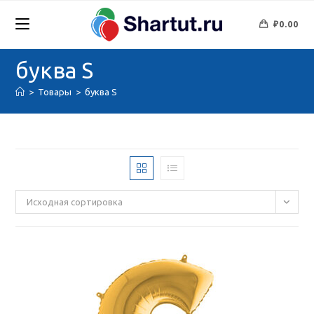
Перейти
к
₽
0.00
содержимому
буква S
>
Товары
>
буква S
Исходная сортировка