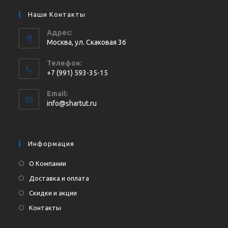
Наши Контакты
Адрес:
Москва, ул. Cкаковая 36
Телефон:
+7 (991) 593-35-15
Откроется
Email:
в
Откроется
info@shartut.ru
вашем
в
приложении
вашем
приложении
Информация
О Компании
Доставка и оплата
Скидки и акции
Контакты