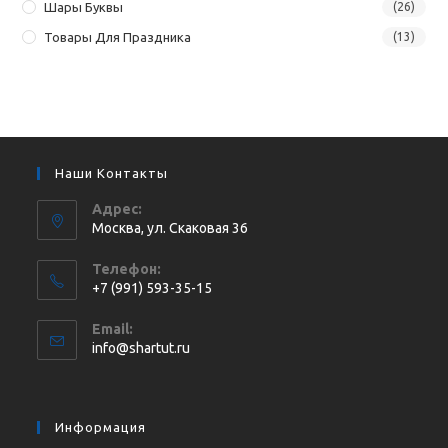
Шары Буквы
(26)
Товары Для Праздника
(13)
Наши Контакты
Адрес:
Москва, ул. Cкаковая 36
Телефон:
+7 (991) 593-35-15
Откроется
Email:
в
Откроется
info@shartut.ru
вашем
в
приложении
вашем
приложении
Информация