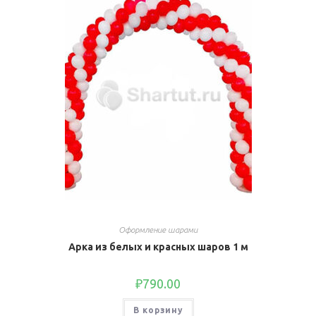
Оформление шарами
Арка из белых и красных шаров 1 м
₽
790.00
В корзину