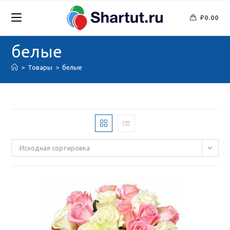
Перейти
к
₽
0.00
содержимому
белые
>
Товары
>
белые
Исходная сортировка